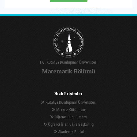
T.C. Kütahya Dumlupınar Üniversitesi
Matematik Bölümü
Hızlı Erişimler
Kütahya Dumlupınar Üniversitesi
Merkez Kütüphane
Öğrenci Bilgi Sistemi
Öğrenci İşleri Daire Başkanlığı
Akademik Portal