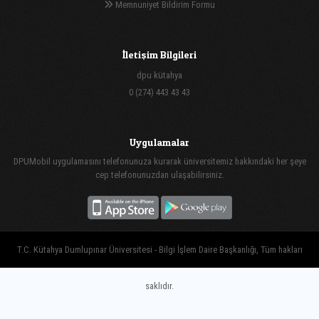
Memnuniyet Bildirim Formu
İletişim Bilgileri
dpu kütahya
0 (274) 443 43 43
Uygulamalar
DPUMobil uygulamasını telefonunuza kurarak üniversitemiz hakkındaki her şeye
cep telefonunuzdan ulaşabilirsiniz.
T.C. Kütahya Dumlupınar Üniversitesi - Bilgi İşlem Daire Başkanlığı, Tüm hakları
saklıdır.