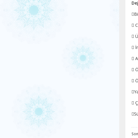
Değ
Bi
 C
 Ü
 İ
 A
 Ö
 Ö
Y
 Ç
Sü
Son