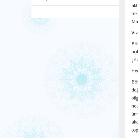
akt
tek
Mat
Vi
Böl
açı
çöz
Hed
Böl
değ
bil
he
üni
aka
top