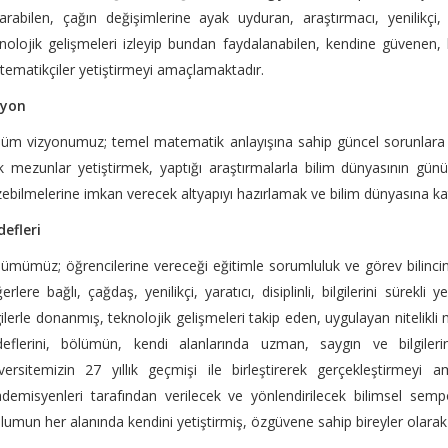
arabilen, çağın değişimlerine ayak uyduran, araştırmacı, yenilikçi, 
nolojik gelişmeleri izleyip bundan faydalanabilen, kendine güvenen
ematikçiler yetiştirmeyi amaçlamaktadır.
zyon
üm vizyonumuz; temel matematik anlayışına sahip güncel sorunlara ç
k mezunlar yetiştirmek, yaptığı araştırmalarla bilim dünyasının gün
ebilmelerine imkan verecek altyapıyı hazırlamak ve bilim dünyasına ka
efleri
ümümüz; öğrencilerine vereceği eğitimle sorumluluk ve görev bilincine
erlere bağlı, çağdaş, yenilikçi, yaratıcı, disiplinli, bilgilerini sürekli
gilerle donanmış, teknolojik gelişmeleri takip eden, uygulayan nitelikl
deflerini, bölümün, kendi alanlarında uzman, saygın ve bilgiler
versitemizin 27 yıllık geçmişi ile birleştirerek gerçekleştirmeyi a
demisyenleri tarafından verilecek ve yönlendirilecek bilimsel semp
lumun her alanında kendini yetiştirmiş, özgüvene sahip bireyler olar