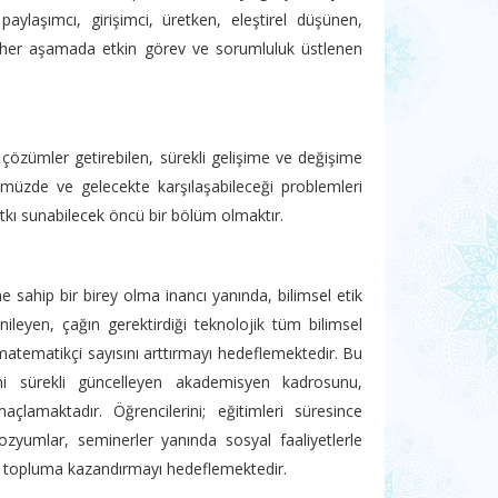
paylaşımcı, girişimci, üretken, eleştirel düşünen,
, her aşamada etkin görev ve sorumluluk üstlenen
özümler getirebilen, sürekli gelişime ve değişime
ümüzde ve gelecekte karşılaşabileceği problemleri
tkı sunabilecek öncü bir bölüm olmaktır.
 sahip bir birey olma inancı yanında, bilimsel etik
 yenileyen, çağın gerektirdiği teknolojik tüm bilimsel
i matematikçi sayısını arttırmayı hedeflemektedir. Bu
ini sürekli güncelleyen akademisyen kadrosunu,
maçlamaktadır. Öğrencilerini; eğitimleri süresince
ozyumlar, seminerler yanında sosyal faaliyetlerle
ak topluma kazandırmayı hedeflemektedir.