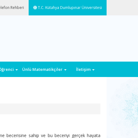
lefon Rehberi
T.C. Kütahya Dumlupınar Üniversitesi
Öğrenci
Ünlü Matematikçiler
İletişim
me becerisine sahip ve bu beceriyi gerçek hayata