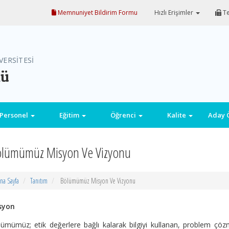
Memnuniyet Bildirim Formu
Hızlı Erişimler
Te
VERSİTESİ
mü
Personel
Eğitim
Öğrenci
Kalite
Aday 
lümümüz Misyon Ve Vizyonu
na Sayfa
Tanıtım
Bölümümüz Misyon Ve Vizyonu
syon
ümümüz; etik değerlere bağlı kalarak bilgiyi kullanan, problem çöz