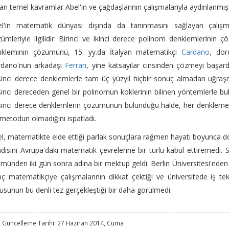
an temel kavramlar Abel'in ve çağdaşlarının çalışmalarıyla aydınlanmışt
el'in matematik dünyası dışında da tanınmasını sağlayan çalış
ümleriyle ilgilidir. Birinci ve ikinci derece polinom denklemlerinin 
nkleminin çözümünü, 15. yy.da İtalyan matematikçi
Cardano
, dö
rdano'nun arkadaşı
Ferrari
, yine katsayılar cinsinden çözmeyi başar
inci derece denklemlerle tam üç yüzyıl hiçbir sonuç almadan uğraşmı
inci dereceden genel bir polinomun köklerinin bilinen yöntemlerle b
inci derece denklemlerin çözümünün bulunduğu halde, her denkleme 
 metodun olmadığını ispatladı.
l, matematikte elde ettiği parlak sonuçlara rağmen hayatı boyunca do
disini Avrupa'daki matematik çevrelerine bir türlü kabul ettiremedi.
münden iki gün sonra adına bir mektup geldi. Berlin Üniversitesi'nde
ç matematikçiye çalışmalarının dikkat çektiği ve üniversitede iş tekli
usunun bu denli tez gerçekleştiği bir daha görülmedi.
 Güncelleme Tarihi: 27 Haziran 2014, Cuma