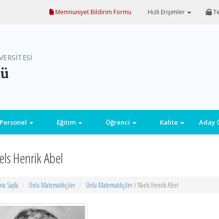
Memnuniyet Bildirim Formu
Hızlı Erişimler
Te
VERSİTESİ
mü
Personel
Eğitim
Öğrenci
Kalite
Aday 
els Henrik Abel
na Sayfa
Ünlü Matematikçiler
Ünlü Matematikçiler
/ Niels Henrik Abel