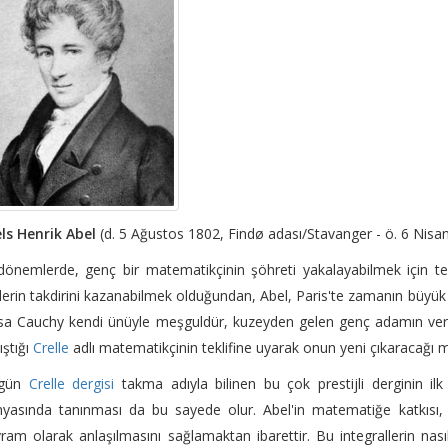
ls Henrik Abel
(d. 5 Ağustos 1802, Findø adası/Stavanger - ö. 6 Nisa
önemlerde, genç bir matematikçinin şöhreti yakalayabilmek için t
ilerin takdirini kazanabilmek olduğundan, Abel, Paris'te zamanın büyük
a Cauchy kendi ünüyle meşguldür, kuzeyden gelen genç adamın verd
ıştığı
Crelle
adlı matematikçinin teklifine uyarak onun yeni çıkaracağı
gün
Crelle dergisi
takma adıyla bilinen bu çok prestijli derginin il
nyasında tanınması da bu sayede olur. Abel'in matematiğe katkısı
ram olarak anlaşılmasını sağlamaktan ibarettir. Bu integrallerin nası