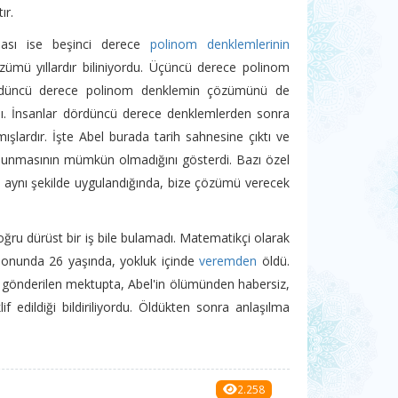
ır.
ması ise beşinci derece
polinom denklemlerinin
çözümü yıllardır biliniyordu. Üçüncü derece polinom
rdüncü derece polinom denklemin çözümünü de
dı. İnsanlar dördüncü derece denklemlerden sonra
şlardır. İşte Abel burada tarih sahnesine çıktı ve
ulunmasının mümkün olmadığını gösterdi. Bazı özel
aynı şekilde uygulandığında, bize çözümü verecek
ğru dürüst bir iş bile bulamadı. Matematikçi olarak
 Sonunda 26 yaşında, yokluk içinde
veremden
öldü.
n gönderilen mektupta, Abel'in ölümünden habersiz,
f edildiği bildiriliyordu. Öldükten sonra anlaşılma
2.258