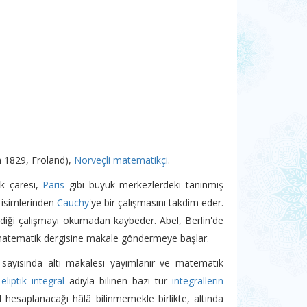
n 1829, Froland),
Norveçli
matematikçi
.
ek çaresi,
Paris
gibi büyük merkezlerdeki tanınmış
 isimlerinden
Cauchy
'ye bir çalışmasını takdim eder.
iği çalışmayı okumadan kaybeder. Abel, Berlin'de
 matematik dergisine makale göndermeye başlar.
k sayısında altı makalesi yayımlanır ve matematik
,
eliptik integral
adıyla bilinen bazı tür
integrallerin
l hesaplanacağı hâlâ bilinmemekle birlikte, altında