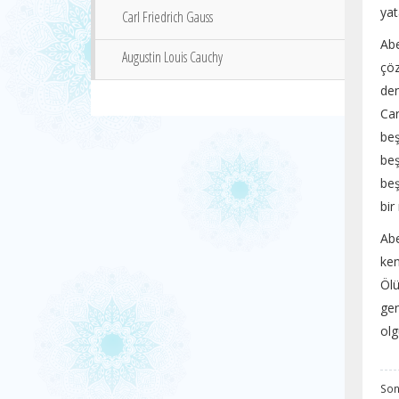
yat
Carl Friedrich Gauss
Ab
Augustin Louis Cauchy
çöz
de
Ca
beş
beş
beş
bir
Abe
ken
Ölü
gen
olg
Son