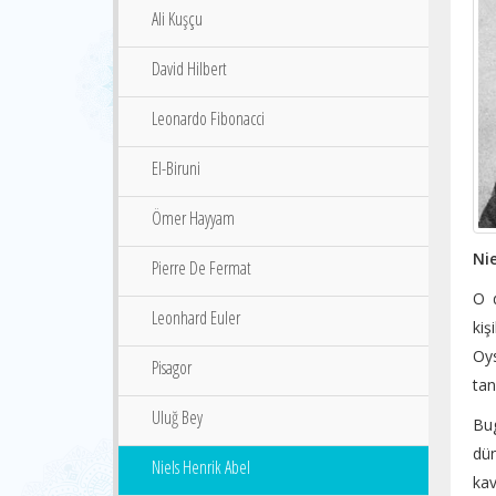
Ali Kuşçu
David Hilbert
Leonardo Fibonacci
El-Biruni
Ömer Hayyam
Nie
Pierre De Fermat
O d
Leonhard Euler
kiş
Oys
Pisagor
tan
Uluğ Bey
Bu
dü
Niels Henrik Abel
kav