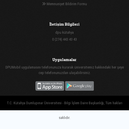
Memnuniyet Bildirim Formu
İletişim Bilgileri
dpu kütahya
0 (274) 443 43 43
Uygulamalar
DPUMobil uygulamasını telefonunuza kurarak üniversitemiz hakkındaki her şeye
cep telefonunuzdan ulaşabilirsiniz.
T.C. Kütahya Dumlupınar Üniversitesi - Bilgi İşlem Daire Başkanlığı, Tüm hakları
saklıdır.