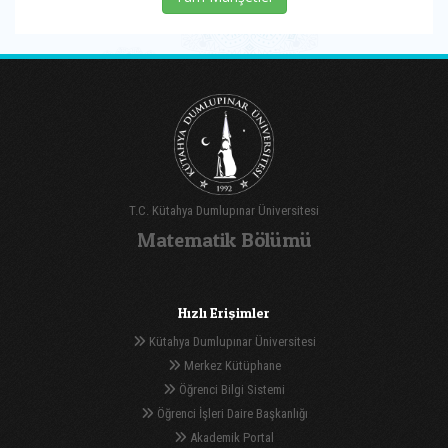
T.C. Kütahya Dumlupınar Üniversitesi
Matematik Bölümü
Hızlı Erişimler
Kütahya Dumlupınar Üniversitesi
Merkez Kütüphane
Öğrenci Bilgi Sistemi
Öğrenci İşleri Daire Başkanlığı
Akademik Portal