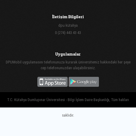
İletişim Bilgileri
dpu kütahya
0 (274) 443 43 43
Uygulamalar
DPUMobil uygulamasını telefonunuza kurarak üniversitemiz hakkındaki her şeye
cep telefonunuzdan ulaşabilirsiniz.
T.C. Kütahya Dumlupınar Üniversitesi - Bilgi İşlem Daire Başkanlığı, Tüm hakları
saklıdır.