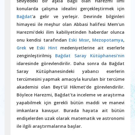
seviyedeki bir aşkla bağlı olan Harezmi ilmi
konularda çalışma idealini gerçekleştirmek için
Bağdat
'a gelir ve yerleşir. Devrinde bilginleri
himayesi ile meşhur olan Abbasi halifesi Mem'un
Harezmi'deki ilim kabiliyetinden haberdar olunca
onu kendisi tarafından
Eski Mısır
,
Mezopotamya
,
Grek
ve
Eski Hint
medeniyetlerine ait eserlerle
zenginleştirilmiş
Bağdat Saray Kütüphanesi'nin
idaresinde görevlendirilir. Daha sonra da Bağdat
Saray Kütüphanesindeki yabancı eserlerin
tercümesini yapmak amacıyla kurulan bir tercüme
akademisi olan Beyt'ül Hikmet'de görevlendirilir.
Böylece Harezmi, Bağdat'ta inceleme ve araştırma
yapabilmek için gerekli bütün maddi ve manevi
imkanlara kavuşur. Burada hayata ait bütün
endişelerden uzak olarak matematik ve astronomi
ile ilgili araştırmalarına başlar.