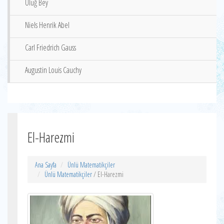
Uluğ Bey
Niels Henrik Abel
Carl Friedrich Gauss
Augustin Louis Cauchy
El-Harezmi
Ana Sayfa
Ünlü Matematikçiler
Ünlü Matematikçiler
/ El-Harezmi