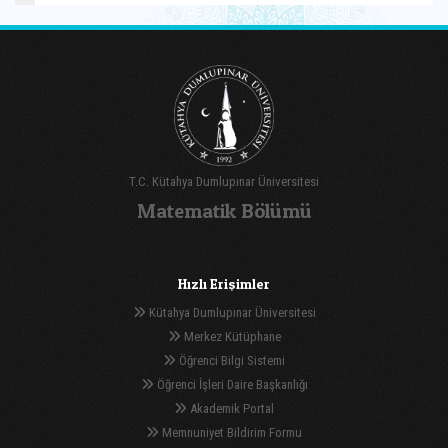
T.C. Kütahya Dumlupınar Üniversitesi
Matematik Bölümü
Hızlı Erişimler
Kütahya Dumlupınar Üniversitesi
Merkez Kütüphane
Öğrenci Bilgi Sistemi
Öğrenci İşleri Daire Başkanlığı
Akademik Portal
Memnuniyet Bildirim Formu