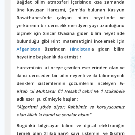
Bağdat bilim atmosferi içerisinde kısa zamanda
üne kavuşan Harezmi, Şam'da bulunan Kasiyun
Rasathanesi'nde çalışan bilim heyetinde ve
yerkürenin bir derecelik meridyen yayı uzunluğunu
ölçmek için Sincar Ovasına giden bilim heyetinde
bulunduğu gibi Hint matematiğini incelemek için
Afganistan
üzerinden
Hindistan
'a giden bilim
heyetine başkanlık da etmiştir.
Harezmi'nin latinceye çevrilen eserlerinden olan ve
ikinci dereceden bir bilinmeyenli ve iki bilinmeyenli
denklem sistemlerinin çözümlerini inceleyen
El-
Kitab 'ul Muhtasar fi'l Hesab'il cebri
ve
'l Mukabele
adlı eseri şu cümleyle başlar :
"Algoritmi şöyle diyor: Rabbimiz ve koruyucumuz
olan Allah 'a hamd ve senalar olsun"
Bugünkü bilgisayar bilimi ve dijital elektroniğin
temeli olan 2'lik(binary) sayı sistemini ve 0(sıfırı)