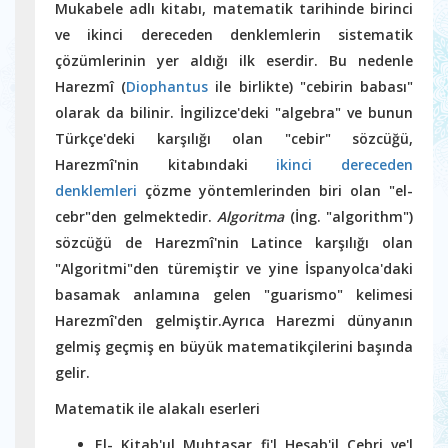
Mukabele adlı kitabı, matematik tarihinde birinci
ve ikinci dereceden denklemlerin sistematik
çözümlerinin yer aldığı ilk eserdir. Bu nedenle
Harezmî (
Diophantus
ile birlikte) "cebirin babası"
olarak da bilinir. İngilizce'deki "algebra" ve bunun
Türkçe'deki karşılığı olan "cebir" sözcüğü,
Harezmî'nin kitabındaki
ikinci dereceden
denklemleri
çözme yöntemlerinden biri olan "el-
cebr"den gelmektedir.
Algoritma
(İng. "algorithm")
sözcüğü de Harezmî'nin Latince karşılığı olan
"Algoritmi"den türemiştir ve yine İspanyolca'daki
basamak anlamına gelen "guarismo" kelimesi
Harezmî'den gelmiştir.Ayrıca Harezmi dünyanın
gelmiş geçmiş en büyük matematikçilerini başında
gelir.
Matematik ile alakalı eserleri
El- Kitab'ul Muhtasar fi'l Hesab'il Cebri ve'l