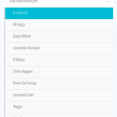
Ünlü Matematikçiler
El-Harezmi
Ali Kuşçu
David Hilbert
Leonardo Fibonacci
El-Biruni
Ömer Hayyam
Pierre De Fermat
Leonhard Euler
Pisagor