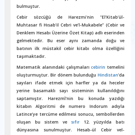
bulmuştur.
Cebir sözcüğü de Harezmi'nin "El’Kitab’ül-
Muhtasar fi Hısab’il Cebri ve’l-Mukabele” (Cebir ve
Denklem Hesabı Üzerine Özet Kitap) adlı eserinden
gelmektedir. Bu eser aynı zamanda doğu ve
batının ilk müstakil cebir kitabı olma özelliğini
taşımaktadır.
Matematik alanındaki çalışmaları
cebirin
temelini
oluşturmuştur. Bir dönem bulunduğu
Hindistan
’da
sayıları ifade etmek için harfler ya da heceler
yerine basamaklı sayı sisteminin kullanıldığını
saptamıştır. Harezmî'nin bu konuda yazdığı
kitabın Algoritmi de numero Indorum adıyla
Latince'ye tercüme edilmesi sonucu, sembollerden
oluşan bu sistem ve
sıfır
12. yüzyılda batı
dünyasına sunulmuştur. Hesab-ül Cebir vel-