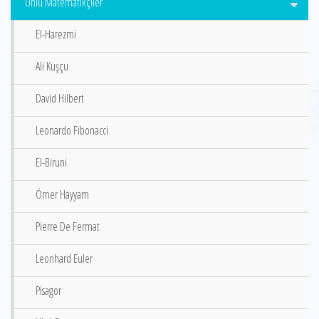
Ünlü Matematikçiler
El-Harezmi
Ali Kuşçu
David Hilbert
Leonardo Fibonacci
El-Biruni
Ömer Hayyam
Pierre De Fermat
Leonhard Euler
Pisagor