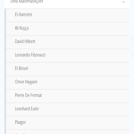
Ünlü Matematikçiler
El-Harezmi
Ali Kuşçu
David Hilbert
Leonardo Fibonacci
El-Biruni
Ömer Hayyam
Pierre De Fermat
Leonhard Euler
Pisagor