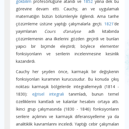
gökbilim
profesörlüğüne atandı ve
1852
yılına dek bu
görevine devam etti. Cauchy, arı ve uygulamalı
matematiğin bütün bölümleriyle ilgilendi. Ama tarihe
çözümleme üstüne yaptığı çalışmalarla geçti.
1821
'de
yayımlanan
Cours d’analyse
adlı kitabında
çözümlemenin ana ilkelerini gözden geçirdi ve bunları
yapıcı bir biçimde eleştirdi; böylece elementer
fonksiyonların ve serilerin incelenmesine kesinlik
kazandırdı.
Cauchy her şeyden önce, karmaşık bir değişkenin
fonksiyonları kuramının kurucusudur. Bu konuda çıkış
noktası karmaşık bölgelerde integrallemeydi (1814 -
1830):
eğrisel integrali
tanımladı, bunun temel
özelliklerini kanıtladı ve kalanlar hesabını ortaya attı.
İkinci grup çalışmasında (1830 - 1846) fonksiyonların
serilere açılımını ve karmaşık diferansiyelleme ya da
analitiklik kavramlarını inceledi. Yaptığı cebir çalışmaları