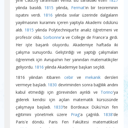
yine Cauchy tarafından verildi. Bu sahadaki eseri
1827
yılında basıldı.
1815
yılında,
Fermat
'ın bir teoreminin
ispatını verdi.
1816
yılında sıvılar üzerinde dalgaların
yayılmasının kuramını içeren yaptıyla Akademi ödülünü
aldı.
1815
yılında Polytechnique’te analiz öğretmeni ve
profesör oldu.
Sorbonne
'a ve College de France'a girdi.
Her işte başarılı oluyordu. Akademiye haftada iki
çalışma sunuyordu. Geliştirdiği ve yaptığı çalışmaları
öğrenmek için Avrupa’nın her yanından matematikçiler
geliyordu.
1816
yılında Akademiye başkan seçildi.
1816 yılından itibaren
cebir
ve
mekanik
dersleri
vermeye başladı.
1830
devriminden sonra bağlılık andını
kabul etmediği için görevinden ayrıldı ve
Torino
'ya
giderek kendisi için açılan matematik kürsüsünde
çalışmaya başladı.
1833
'te Bordeaux Dükü'nün fen
eğitimini yönetmek üzere
Prag
'a çağrıldı.
1838
'de
Paris'e döndü. Paris Fen Fakültesi matematiksel