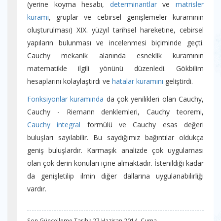
(yerine koyma hesabı,
determinantlar
ve
matrisler
kuramı
, gruplar ve cebirsel genişlemeler kuramının
oluşturulması) XIX. yüzyıl tarihsel hareketine, cebirsel
yapıların bulunması ve incelenmesi biçiminde geçti.
Cauchy mekanik alanında esneklik kuramının
matematikle ilgili yönünü düzenledi. Gökbilim
hesaplarını kolaylaştırdı ve
hatalar kuramını
geliştirdi.
Fonksiyonlar kuramında
da çok yenilikleri olan Cauchy,
Cauchy - Riemann denklemleri, Cauchy teoremi,
Cauchy integral
formülü ve Cauchy esas değeri
buluşları sayılabilir. Bu saydığımız bağıntılar oldukça
geniş buluşlardır. Karmaşık analizde çok uygulaması
olan çok derin konuları içine almaktadır. İstenildiği kadar
da genişletilip ilmin diğer dallarına uygulanabilirliği
vardır.
Son Güncelleme Tarihi: 27 Haziran 2014, Cuma