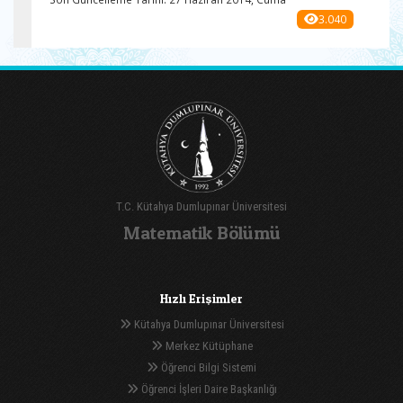
3.040
T.C. Kütahya Dumlupınar Üniversitesi
Matematik Bölümü
Hızlı Erişimler
Kütahya Dumlupınar Üniversitesi
Merkez Kütüphane
Öğrenci Bilgi Sistemi
Öğrenci İşleri Daire Başkanlığı