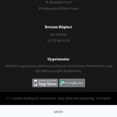
Akademik Portal
Memnuniyet Bildirim Formu
İletişim Bilgileri
dpu kütahya
0 (274) 443 43 43
Uygulamalar
DPUMobil uygulamasını telefonunuza kurarak üniversitemiz hakkındaki her şeye
cep telefonunuzdan ulaşabilirsiniz.
T.C. Kütahya Dumlupınar Üniversitesi - Bilgi İşlem Daire Başkanlığı, Tüm hakları
saklıdır.