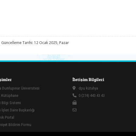
 Güncelleme Tarihi: 12 Ocak 2025, Pazar
işimler
İletişim Bilgileri
 Dumlupınar Üniversitesi
dpu kütahya
 Kütüphane
0 (274) 443 43 43
 Bilgi Sistemi
İşleri Daire Başkanlığı
ik Portal
yet Bildirim Formu