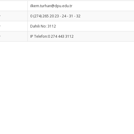
ilkem.turhan@dpu.edu.tr
0 (274) 265 20 23 - 24 - 31 - 32
☎
Dahili No: 3112
☎
IP Telefon:0 274 443 3112
☎