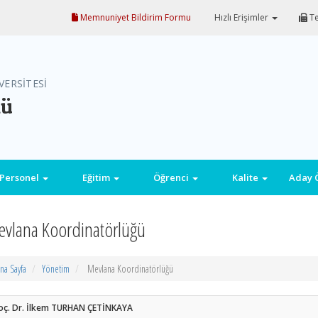
Memnuniyet Bildirim Formu
Hızlı Erişimler
Te
VERSİTESİ
mü
Personel
Eğitim
Öğrenci
Kalite
Aday 
vlana Koordinatörlüğü
na Sayfa
Yönetim
Mevlana Koordinatörlüğü
oç. Dr. İlkem TURHAN ÇETİNKAYA