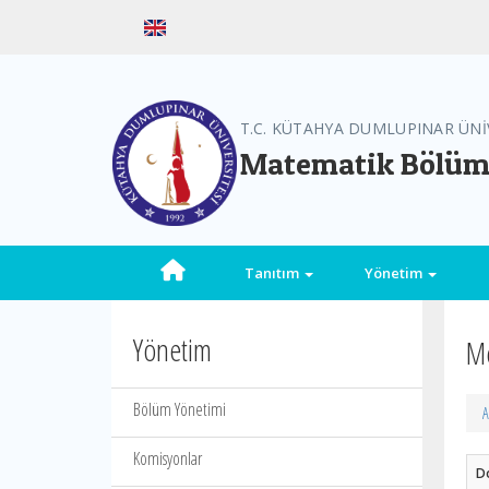
T.C. KÜTAHYA DUMLUPINAR ÜNİ
Matematik Bölü
Tanıtım
Yönetim
Yönetim
Me
Bölüm Yönetimi
A
Komisyonlar
D