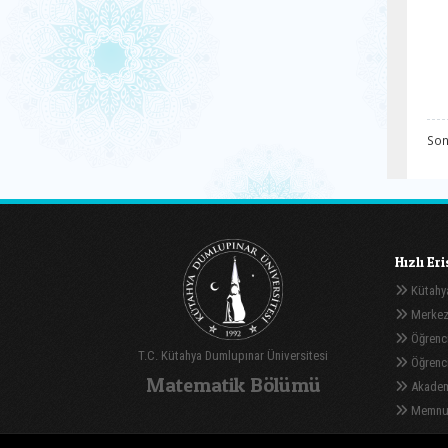
Son
Hızlı Er
Kütahya
Merkez
Öğrenci
T.C. Kütahya Dumlupınar Üniversitesi
Öğrenci 
Matematik Bölümü
Akadem
Memnuni