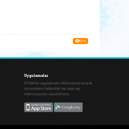
516
Uygulamalar
DPUMobil uygulamasını telefonunuza kurarak
üniversitemiz hakkındaki her şeye cep
telefonunuzdan ulaşabilirsiniz.